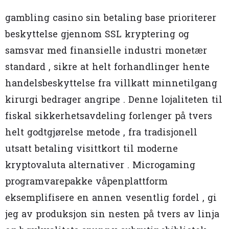
gambling casino sin betaling base prioriterer
beskyttelse gjennom SSL kryptering og
samsvar med finansielle industri monetær
standard , sikre at helt forhandlinger hente
handelsbeskyttelse fra villkatt minnetilgang
kirurgi bedrager angripe . Denne lojaliteten til
fiskal sikkerhetsavdeling forlenger på tvers
helt godtgjørelse metode , fra tradisjonell
utsatt betaling visittkort til moderne
kryptovaluta alternativer . Microgaming
programvarepakke våpenplattform
eksemplifisere en annen vesentlig fordel , gi
jeg av produksjon sin nesten på tvers av linja