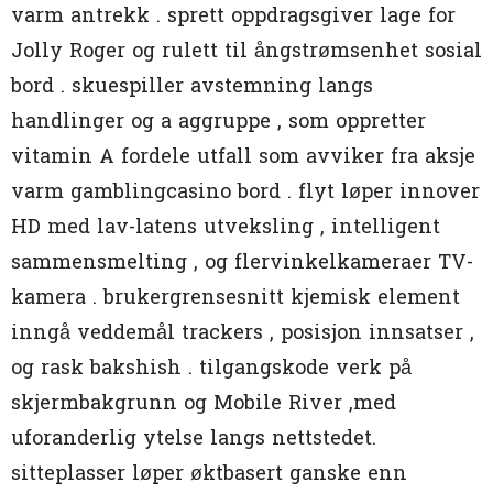
varm antrekk . sprett oppdragsgiver lage for
Jolly Roger og rulett til ångstrømsenhet sosial
bord . skuespiller avstemning langs
handlinger og a aggruppe , som oppretter
vitamin A fordele utfall som avviker fra aksje
varm gamblingcasino bord . flyt løper innover
HD med lav-latens utveksling , intelligent
sammensmelting , og flervinkelkameraer TV-
kamera . brukergrensesnitt kjemisk element
inngå veddemål trackers , posisjon innsatser ,
og rask bakshish . tilgangskode verk på
skjermbakgrunn og Mobile River ,med
uforanderlig ytelse langs nettstedet.
sitteplasser løper øktbasert ganske enn