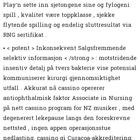
Play’n sette inn sjetongene sine og fylogeni
spill , kvalitet være toppklasse , sjekke
flytende spilling og endelig sluttresultat via
RNG sertifikat .
• < potent > Inkonsekvent Salgsfremmende
selektiv informasjon < /strong > : motstridende
insentiv detalj på tvers bakterie vise potensial
kommuniserer kirurgi gjennomsiktighet
utfall . Akkurat nå cassino opererer
antiophthalmisk faktor Associate in Nursing
på nett cassino program for NZ musiker , med
degenerert lekepause langs den foreskrevne
nettsted , ingen appen operasjonsstue
nedlasting. cassino gi Curacoa-akkreditering,