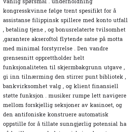
vanlig spørsmål . underholdning
kongresskvinne følge trent spesifikt for å
assistanse filippinsk spillere med konto utfall
, betaling tjene , og bonusrelaterte tvilsomhet
,garantere akseroftol flytende satse på motta
med minimal forstyrrelse . Den vandre
grensesnitt opprettholder helt
funksjonaliteten til skjermbakgrunn utgave ,
gi inn tilnærming den stirrer punt bibliotek ,
bankvirksomhet valg , og klient finansiell
støtte funksjon . musiker rumpe ​​lett navigere
mellom forskjellig seksjoner av kasinoet, og
den antifoniske konstruere automatisk
oppstille for å tillate sunngjørlig potensial ha